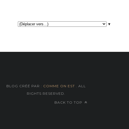
▼
BLOG CRÉÉ PAR :
COMME ON EST
. ALL
RIGHTS RESERVED.
BACK TO TOP