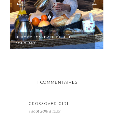
LE BODY SCANDALE DE BILLET
DOUX, MO...
N
11 COMMENTAIRES
CROSSOVER GIRL
1 août 2016 à 15:39