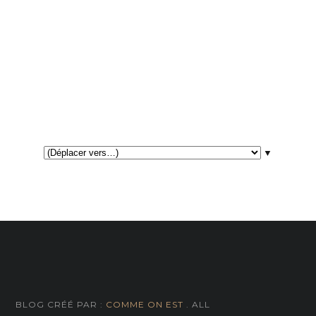
▼
BLOG CRÉÉ PAR :
COMME ON EST
. ALL