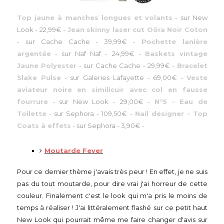
Top jaune à manches longues et volants
-
sur New
Look
-
22,99€
-
Jean skinny laser cut Oôra Noir Coton
-
sur Cache Cache
-
39,99€
-
Pochette lanière
argentée
-
sur Naf Naf
-
24,99€
-
Baskets vintage
Jaune Polyester
-
sur Cache Cache
-
29,99€
-
Bracelet
Slake Pulse
-
sur Galeries Lafayette
-
69,00€
-
Veste
aviateur noire en similicuir avec col en fausse
fourrure
-
sur New Look
-
29,00€
-
N°5 - Eau de
Toilette
-
sur Sephora
-
109,50€
-
Nail designer - Top
Coats à effets
-
sur Sephora
-
3,90€
-
Moutarde Fever
Pour ce dernier thème j'avais très peur ! En effet, je ne suis
pas du tout moutarde, pour dire vrai j'ai horreur de cette
couleur. Finalement c'est le look qui m'a pris le moins de
temps à réaliser ! J'ai littéralement flashé sur ce petit haut
New Look qui pourrait même me faire changer d'avis sur