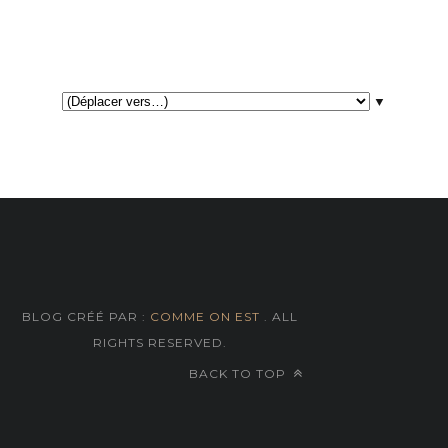
▼
BLOG CRÉÉ PAR :
COMME ON EST
. ALL
RIGHTS RESERVED.
BACK TO TOP