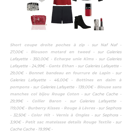
Short coupe droite poches à zip
-
sur Naf Naf
-
27,00€
-
Blouson motard en tweed
-
sur Galeries
Lafayette
-
350,00€
-
Echarpe unie Kims
-
sur Galeries
Lafayette
-
24,99€
-
Gants Ethan
-
sur Galeries Lafayette
-
29,00€
-
Bonnet bandeau en fourrure de Lapin
-
sur
Galeries Lafayette
-
46,00€
-
Bottines en daim à
pompons
-
sur Galeries Lafayette
-
139,00€
-
Blouse sans
manches col bijou Rouge Coton
-
sur Cache Cache
-
29,99€
-
Collier Baron
-
sur Galeries Lafayette
-
119,00€
-
Burberry Kisses - Rouge à Lèvres
-
sur Sephora
-
32,50€
-
Color Hit - Vernis à Ongles
-
sur Sephora
-
3,90€
-
Petit sac matelasse details Rouge Textile
-
sur
Cache Cache
-
19,99€
-