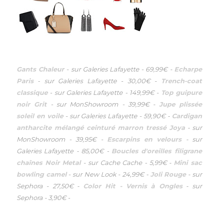
Gants Chaleur
-
sur Galeries Lafayette
-
69,99€
-
Echarpe
Paris
-
sur Galeries Lafayette
-
30,00€
-
Trench-coat
classique
-
sur Galeries Lafayette
-
149,99€
-
Top guipure
noir Grit
-
sur MonShowroom
-
39,99€
-
Jupe plissée
soleil en voile
-
sur Galeries Lafayette
-
59,90€
-
Cardigan
antharcite mélangé ceinturé marron tressé Joya
-
sur
MonShowroom
-
39,95€
-
Escarpins en velours
-
sur
Galeries Lafayette
-
85,00€
-
Boucles d'oreilles filigrane
chaînes Noir Metal
-
sur Cache Cache
-
5,99€
-
Mini sac
bowling camel
-
sur New Look
-
24,99€
-
Joli Rouge
-
sur
Sephora
-
27,50€
-
Color Hit - Vernis à Ongles
-
sur
Sephora
-
3,90€
-