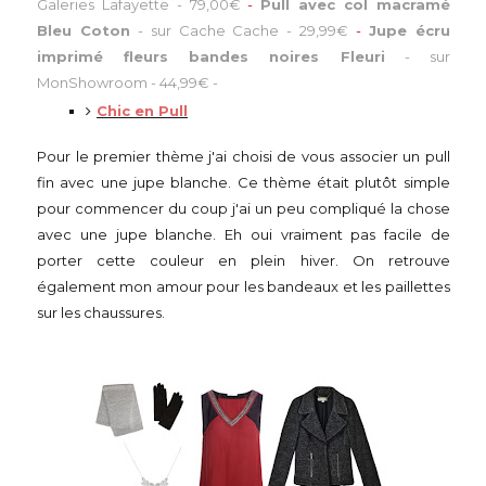
Galeries Lafayette
-
79,00€
-
Pull avec col macramé
Bleu Coton
-
sur Cache Cache
-
29,99€
-
Jupe écru
imprimé fleurs bandes noires Fleuri
-
sur
MonShowroom
-
44,99€
-
Chic en Pull
Pour le premier thème j'ai choisi de vous associer un pull
fin avec une jupe blanche. Ce thème était plutôt simple
pour commencer du coup j'ai un peu compliqué la chose
avec une jupe blanche. Eh oui vraiment pas facile de
porter cette couleur en plein hiver. On retrouve
également mon amour pour les bandeaux et les paillettes
sur les chaussures.