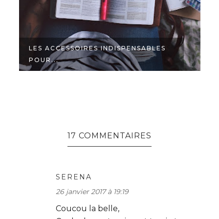
LES ACCESSOIRES INDISPENSABLES
POUR...
D
17 COMMENTAIRES
SERENA
26 janvier 2017 à 19:19
Coucou la belle,