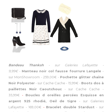
Bandeau Thanksh
-
sur Galeries Lafayette
-
9,99€
-
Manteau noir col fausse fourrure Langele
-
sur MonShowroom
-
259,00€
-
Pochette glitter chaîne
Noir Polyester
-
sur Cache Cache
-
15,99€
-
Boots dos à
paillettes Noir Caoutchouc
-
sur Cache Cache
-
35,99€
-
Boucles d oreilles percées Esquisse en
argent 925 rhodié, Oeil de tigre
-
sur Galeries
Lafayette
-
169,00€
-
Bracelet double Stardust
-
sur