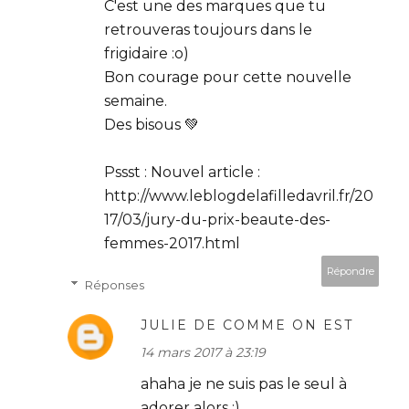
C'est une des marques que tu
retrouveras toujours dans le
frigidaire :o)
Bon courage pour cette nouvelle
semaine.
Des bisous 💚
Pssst : Nouvel article :
http://www.leblogdelafilledavril.fr/20
17/03/jury-du-prix-beaute-des-
femmes-2017.html
Répondre
Réponses
JULIE DE COMME ON EST
14 mars 2017 à 23:19
ahaha je ne suis pas le seul à
adorer alors ;)