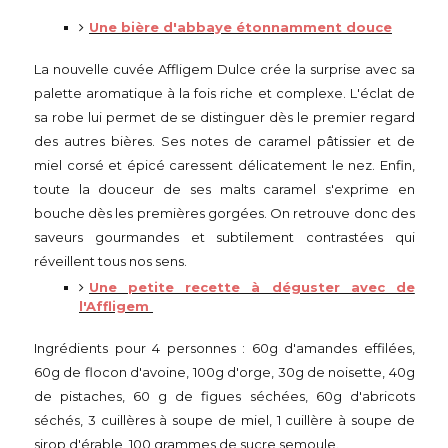
Une bière d'abbaye étonnamment douce
La nouvelle cuvée Affligem Dulce crée la surprise avec sa
palette aromatique à la fois riche et complexe. L'éclat de
sa robe lui permet de se distinguer dès le premier regard
des autres bières. Ses notes de caramel pâtissier et de
miel corsé et épicé caressent délicatement le nez. Enfin,
toute la douceur de ses malts caramel s'exprime en
bouche dès les premières gorgées. On retrouve donc des
saveurs gourmandes et subtilement contrastées qui
réveillent tous nos sens.
Une petite recette à déguster avec de
l'Affligem
Ingrédients pour 4 personnes : 60g d'amandes effilées,
60g de flocon d'avoine, 100g d'orge, 30g de noisette, 40g
de pistaches, 60 g de figues séchées, 60g d'abricots
séchés, 3 cuillères à soupe de miel, 1 cuillère à soupe de
sirop d'érable, 100 grammes de sucre semoule.