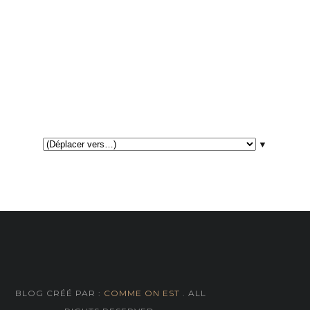
▼
BLOG CRÉÉ PAR :
COMME ON EST
. ALL