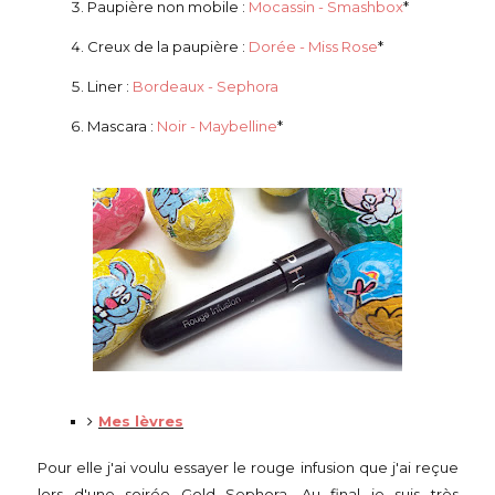
Paupière non mobile :
Mocassin - Smashbox
*
Creux de la paupière :
Dorée - Miss Rose
*
Liner :
Bordeaux - Sephora
Mascara :
Noir - Maybelline
*
Mes lèvres
Pour elle j'ai voulu essayer le rouge infusion que j'ai reçue
lors d'une soirée Gold Sephora. Au final je suis très