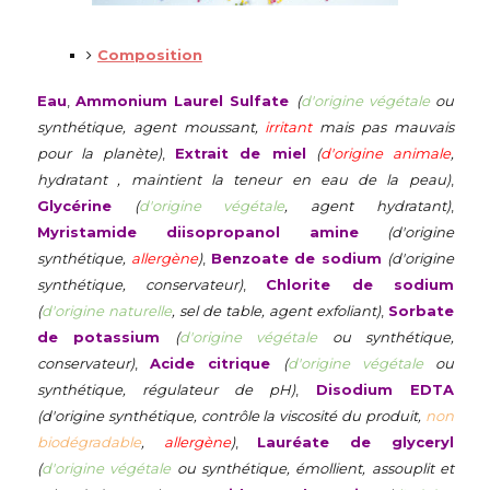
Composition
Eau
,
Ammonium Laurel Sulfate
(
d'origine végétale
ou
synthétique, agent moussant,
irritant
mais pas mauvais
pour la planète)
,
Extrait de miel
(
d'origine animale
,
hydratant , maintient la teneur en eau de la peau)
,
Glycérine
(
d'origine végétale
, agent hydratant)
,
Myristamide diisopropanol amine
(d'origine
synthétique,
allergène
)
,
Benzoate de sodium
(d'origine
synthétique, conservateur)
,
Chlorite de sodium
(
d'origine naturelle
, sel de table, agent exfoliant)
,
Sorbate
de potassium
(
d'origine végétale
ou synthétique,
conservateur)
,
Acide citrique
(
d'origine végétale
ou
synthétique, régulateur de pH)
,
Disodium EDTA
(d'origine synthétique, contrôle la viscosité du produit,
non
biodégradable
,
allergène
)
,
Lauréate de glyceryl
(
d'origine végétale
ou synthétique, émollient, assouplit et