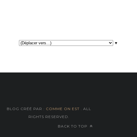
▼
BLOG CRÉÉ PAR :
COMME ON EST
. ALL
RIGHTS RESERVED.
BACK TO TOP