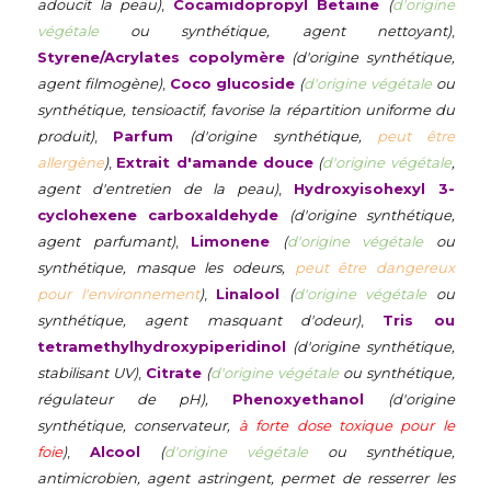
adoucit la peau)
,
Cocamidopropyl Betaine
(
d'origine
végétale
ou synthétique, agent nettoyant)
,
Styrene/Acrylates copolymère
(d'origine synthétique,
agent filmogène)
,
Coco glucoside
(
d'origine végétale
ou
synthétique, tensioactif, favorise la répartition uniforme du
produit)
,
Parfum
(d'origine synthétique,
peut être
allergène
)
,
Extrait d'amande douce
(
d'origine végétale
,
agent d'entretien de la peau)
,
Hydroxyisohexyl 3-
cyclohexene carboxaldehyde
(d'origine synthétique,
agent parfumant)
,
Limonene
(
d'origine végétale
ou
synthétique, masque les odeurs,
peut être dangereux
pour l'environnement
)
,
Linalool
(
d'origine végétale
ou
synthétique, agent masquant d'odeur)
,
Tris ou
tetramethylhydroxypiperidinol
(d'origine synthétique,
stabilisant UV)
,
Citrate
(
d'origine végétale
ou synthétique,
régulateur de pH),
Phenoxyethanol
(d'origine
synthétique, conservateur,
à forte dose toxique pour le
foie
)
,
Alcool
(
d'origine végétale
ou synthétique,
antimicrobien, agent astringent, permet de resserrer les