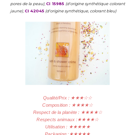
pores de la peau)
,
CI 15985
(d'origine synthétique colorant
jaune)
,
CI 42045
(d'origine synthétique, colorant bleu)
Qualité/Prix :
★
★
★
☆
☆
Composition :
★
★
★
★
☆
Respect de la planète :
★
★
★
★
☆
Respects animaux :
★
★
★
★
☆
Utilisation :
★
★
★
★
★
Packaging :
★
★
★
★
★