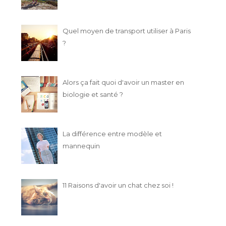
Quel moyen de transport utiliser à Paris
?
12 IDÉES DE WEEK-END EN
J'AI EU LA CHANCE
FRANCE POUR...
TRAVAILLER POU..
Alors ça fait quoi d'avoir un master en
biologie et santé ?
La différence entre modèle et
mannequin
11 Raisons d'avoir un chat chez soi !