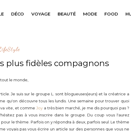
LE
DÉCO
VOYAGE
BEAUTÉ
MODE
FOOD
H
LifeStyle
es plus fidèles compagnons
 tout le monde,
cle. Je suis sur le groupe L. sont blogueuses(eurs) et la créatrice a
ème qu'on découvre tous les lundis. Une semaine pour trouver quoi
a va vite, et comme
Joy
a très bien marché, je me dis pourquoi pas ?
'hésitez pas à vous inscrire dans le groupe. Du coup vous l'aurez
pour le thème. Parfois on y répondra à deux, parfois seul. Le thème
e voyais pas vous écrire un article sur des personnes que vous ne