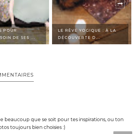
S POUR
LE RÊVE YOGIQUE : À LA
OIN DE SES ...
DÉCOUVERTE D...
MMENTAIRES
ime beaucoup que se soit pour tes inspirations, ou ton
tos toujours bien choisies :)