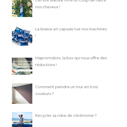
nos cheveux !
La lessive en capsule tue nos machines
!
Mapromobox, la box qui nous offre des
réductions !
SAINT-ALGUE, LE
LA GAMME VIOLET
COIFFEUR QUI M'A RE...
DÉJAUNISSEUR D'EL
Comment peindre un mur en trois
couleurs ?
Recycler sa robe de cérémonie ?