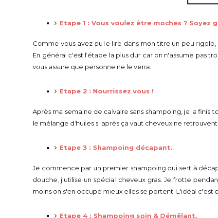
Etape 1 : Vous voulez être moches ? Soyez g
Comme vous avez pu le lire dans mon titre un peu rigolo
En général c'est l'étape la plus dur car on n'assume pas tr
vous assure que personne ne le verra.
Etape 2 : Nourrissez vous !
Après ma semaine de calvaire sans shampoing, je la finis t
le mélange d'huiles si après ça vaut cheveux ne retrouvent
Etape 3 : Shampoing décapant.
Je commence par un premier shampoing qui sert à décaper
douche, j'utilise un spécial cheveux gras. Je frotte pend
moins on s'en occupe mieux elles se portent. L'idéal c'est d
Etape 4 : Shampoing soin & Démêlant.