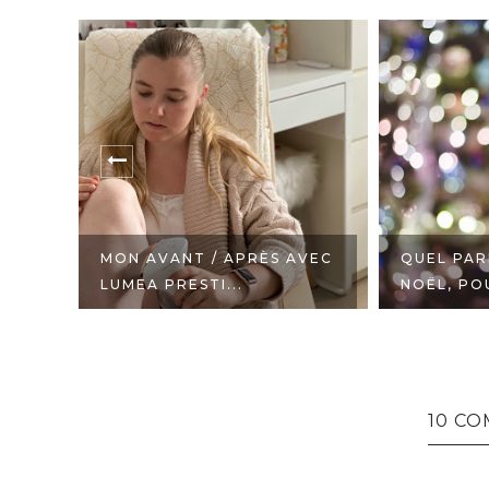
MON AVANT / APRÈS AVEC
QUEL PAR
..
LUMEA PRESTI...
NOËL, PO
10 C