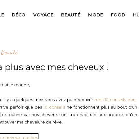
LE
DÉCO
VOYAGE
BEAUTÉ
MODE
FOOD
H
Beauté
a plus avec mes cheveux !
 tout le monde,
x. Il y a quelques mois vous avez pu découvrir
mes 10 conseils pour
rrive parfois que ces
10 conseils
ne fonctionnent plus au bout d'un
re routine car nos cheveux sont trop habitués aux produits qu'on
r retrouver ma chevelure de rêve.