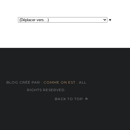
▼
BLOG CRÉÉ PAR :
COMME ON EST
. ALL
RIGHTS RESERVED.
BACK TO TOP