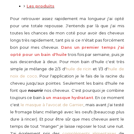
Les produits
Pour retrouver assez rapidement ma longueur j'ai opté
pour une totale repousse. J'entends par là que j'ai mis
toutes les chances de mon coté pour avoir des cheveux
longs très rapidement, tant pis si ce n'était pas forcément
bon pour mes cheveux.
Dans un premier temps j'ai
opté pour un bain d'huile
trois fois par semaine, puis je
suis descendue à deux. Pour mon bain d'huile c'est très
simple je mélange de 2/3 d'
huile de ricin
et 1/3 d'
huile de
noix de coco
. Pour l'application je le fais de la racine du
cheveu jusqu'aux pointes. Seulement les bains d'huile ne
font que
nourrir
nos cheveux. C'est pourquoi je combine
toujours ce bain à
un masque hydratant
. En ce moment
c'est
le masque à l'avocat de Garnier
, mais avant j'ai testé
le fromage blanc mélangé avec les oeufs (beaucoup plus
dure à rincer). Et pour être sûr que mes cheveux aient le
temps de tout "manger" je laisse reposer le tout une nuit.
J'ai également pris des
compléments alimentaires
de