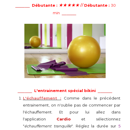
______
★
★
★
★
★ //
Débutante :
Débutante :
30
______
min
______
______
L'entrainement spécial bikini
L'échauffement :
Comme dans le précédent
entrainement, on n'oublie pas de commencer par
l'échauffement. Et pour lui allez dans
l'application
Cardio
et sélectionnez
"
échauffement tranquille
". Réglez la durée sur
5