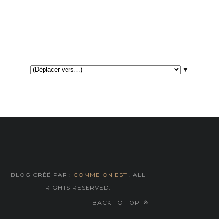
▼
BLOG CRÉÉ PAR :
COMME ON EST
. ALL
RIGHTS RESERVED.
BACK TO TOP