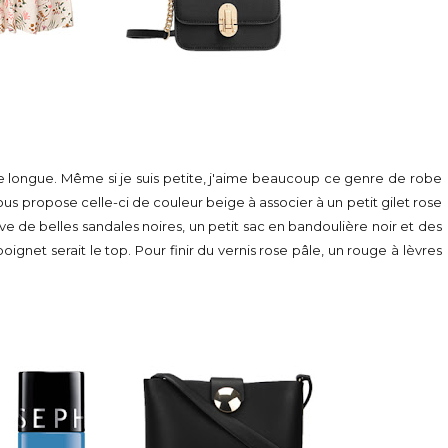
obe longue. Même si je suis petite, j'aime beaucoup ce genre de robe
vous propose celle-ci de couleur beige à associer à un petit gilet rose
ve de belles sandales noires, un petit sac en bandoulière noir et des
poignet serait le top. Pour finir du vernis rose pâle, un rouge à lèvres