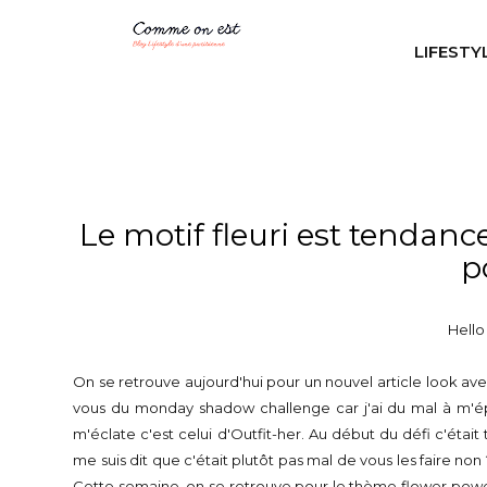
LIFESTY
Le motif fleuri est tendan
p
Hello
On se retrouve aujourd'hui pour un nouvel article look avec
vous du monday shadow challenge car j'ai du mal à m'épan
m'éclate c'est celui d'Outfit-her. Au début du défi c'était 
me suis dit que c'était plutôt pas mal de vous les faire
Cette semaine, on se retrouve pour le thème flower power !