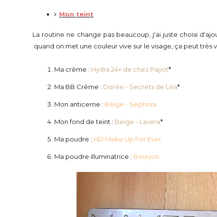
Mon teint
La routine ne change pas beaucoup, j'ai juste choisi d'ajo
quand on met une couleur vive sur le visage, ça peut très v
Ma crème :
Hydra 24+ de chez Payot
*
Ma BB Crème :
Dorée - Secrets de Léa
*
Mon anticerne :
Beige - Sephora
Mon fond de teint :
Beige - Lavera
*
Ma poudre :
HD Make Up For Ever
Ma poudre illuminatrice :
Bourjois