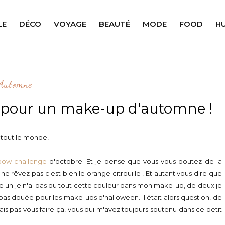
LE
DÉCO
VOYAGE
BEAUTÉ
MODE
FOOD
H
Automne
cé pour un make-up d'automne !
 tout le monde,
ow challenge
d'octobre. Et je pense que vous vous doutez de la
ne rêvez pas c'est bien le orange citrouille ! Et autant vous dire que
 de un je n'ai pas du tout cette couleur dans mon make-up, de deux je
 pas douée pour les make-ups d'halloween. Il était alors question, de
ais pas vous faire ça, vous qui m'avez toujours soutenu dans ce petit