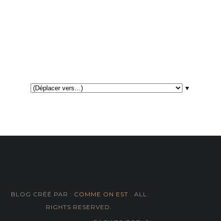
▼
BLOG CRÉÉ PAR :
COMME ON EST
. ALL
RIGHTS RESERVED.