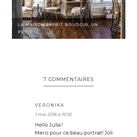
LA MAISON ESPRIT BOUDOIR, UN
PETIT ...
A
7 COMMENTAIRES
VERONIKA
1 mai 2016 à 19:55
Hello Julia !
Merci pour ce beau portrait! Joli