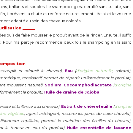
ns, brillants et souples. Le shampooing est certifié sans sulfate, sans
Enfin, il prévient la chute et renforce naturellement l'éclat et le volume
ement adapté au soin des cheveux colorés.
utilisation ______
 puis de faire mousser le produit avant de le rincer. Ensuite, il suffit
x. Pour ma part je recommence deux fois le shampoing en laissant
 composition ______
assouplit et adoucit le cheveu)
,
Eau
(
d'origine naturelle
, solvant)
,
nthétique, tensioactif, permet de répartir uniformément le produit)
,
ent moussant naturel)
,
Sodium Cocoamphodiacetate
(
d'origine
iformément le produit)
,
Huile de graine de Jojoba
ensité et brillance aux cheveux)
,
Extrait de chèvrefeuille
(
d'origine
gine végétale
, agent astringent, resserre les pores du cuire chevelu)
,
ditionneur capillaire, permet le maintien des écailles du cheveu)
,
ent la teneur en eau du produit)
,
Huile essentielle de lavande