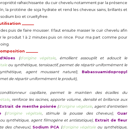
ne propriété rafraichissante du cuir chevelu notamment par la présence
n, la protéine de soja hydrate et rend les cheveux sains, brillants et
 sodium bio et crueltyfree.
utilisation ______
es puis de faire mousser. Il faut ensuite masser le cuir chevelu afin
ser le produit 1 à 2 minutes puis on rince. Pour ma part comme pour
poing.
 composition ______
 d'Aloes
(
d'origine végétale
, émollient assouplit et adoucit le
tale
ou synthétique, tensioactif, permet de répartir uniformément le
nthétique, agent moussant naturel)
,
Babassuamidopropyl
ermet de répartir uniformément le produit),
conditionneur capillaire, permet le maintien des écailles du
gétale
, renforce les racines, apporte volume, densité et brillance aux
Extrait de menthe poivrée
(
d'origine végétale
, agent d'entretien
te
(
d'origine végétale
, stimule la pousse des cheveux)
,
Guar
ou synthétique, agent filmogéne et antistatique)
,
Extrait de fleur
ute des cheveux)
,
Sodium PCA
(
d'origine végétale
ou synthétique,