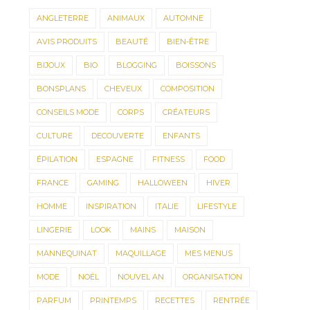
ANGLETERRE
ANIMAUX
AUTOMNE
AVIS PRODUITS
BEAUTÉ
BIEN-ÊTRE
BIJOUX
BIO
BLOGGING
BOISSONS
BONSPLANS
CHEVEUX
COMPOSITION
CONSEILS MODE
CORPS
CRÉATEURS
CULTURE
DECOUVERTE
ENFANTS
ÉPILATION
ESPAGNE
FITNESS
FOOD
FRANCE
GAMING
HALLOWEEN
HIVER
HOMME
INSPIRATION
ITALIE
LIFESTYLE
LINGERIE
LOOK
MAINS
MAISON
MANNEQUINAT
MAQUILLAGE
MES MENUS
MODE
NOËL
NOUVEL AN
ORGANISATION
PARFUM
PRINTEMPS
RECETTES
RENTRÉE