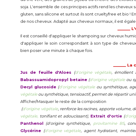
soja. L'ensemble de ces principes actifs rend les cheveux sai
gluten, sans silicone et surtout ils sont crueltyfree et bio ! 
de nos cheveux. Adapté aux cheveux normaux, il est égal
______ L'
Il est conseillé d'appliquer le shampoing sur cheveux humides
d'appliquer le soin correspondant à son type de cheveu
bien poser une minute à chaque fois.
______ La
Jus de feuille d'Aloes
(
d'origine végétale
, émollient 
Babassuamidopropyl betaine
(
d'origine végétale
ou sy
Decyl glucoside
(
d'origine végétale
ou synthétique, ag
végétale
ou synthétique, tensioactif, permet de répartir un
Afficher/Masquer le reste de la composition
(
d'origine végétale
, renforce les racines, apporte volume, d
végétale,
tonifiant et adoucissant)
,
Extrait d'ortie
(
d'ori
Panthenol
(d'origine synthétique,
provitamine B5
, con
Glycérine
(
d'origine végétale
, agent hydratant, mainti