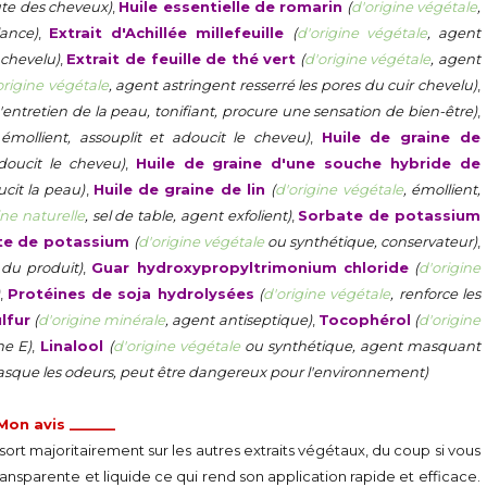
hute des cheveux)
,
Huile essentielle de romarin
(
d'origine végétale
,
ance)
,
Extrait d'Achillée millefeuille
(
d'origine végétale
, agent
 chevelu)
,
Extrait de feuille de thé vert
(
d'origine végétale
, agent
origine végétale
, agent astringent resserré les pores du cuir chevelu)
,
'entretien de la peau, tonifiant, procure une sensation de bien-être)
,
 émollient, assouplit et adoucit le cheveu)
,
Huile de graine de
adoucit le cheveu)
,
Huile de graine d'une souche hybride de
ucit la peau)
,
Huile de graine de lin
(
d'origine végétale
, émollient,
ine naturelle
, sel de table, agent exfolient)
,
Sorbate de potassium
te de potassium
(
d'origine végétale
ou synthétique, conservateur)
,
 du produit)
,
Guar hydroxypropyltrimonium chloride
(
d'origine
,
Protéines de soja hydrolysées
(
d'origine végétale
, renforce les
lfur
(
d'origine minérale
, agent antiseptique)
,
Tocophérol
(
d'origine
ne E)
,
Linalool
(
d'origine végétale
ou synthétique, agent masquant
sque les odeurs, peut être dangereux pour l'environnement)
 Mon avis ______
rt majoritairement sur les autres extraits végétaux, du coup si vous
ransparente et liquide ce qui rend son application rapide et efficace.