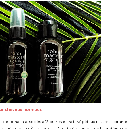
our cheveux normaux
t de romarin associés à 13 autres extraits végétaux naturels comme
de chèvrefeuille. À ce cocktail s'ajoute également de la protéine de