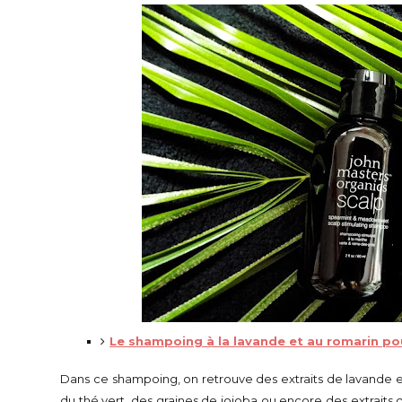
Le shampoing à la lavande et au romarin p
Dans ce shampoing, on retrouve des extraits de lavande e
du thé vert, des graines de jojoba ou encore des extraits 