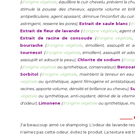
(
d'origine végétale
, équilibre le cuir chevelu, prévient la c
stimule la pousse des cheveux, apporte volume et brill
antipelliculaire, agent apaisant, diminue l'inconfort du cuir
astringent, resserre les pores)
,
Extrait de saule blanc
(
d'
Extrait de fleur de lavande
(
d'origine végétale
, agent d
Extrait de racine de consoude
(
d'origine végétale
,
bourrache
(
d'origine végétale
, émollient, assouplit et 
tournesol
(
d'origine végétale
, émollient, assouplit et ado
assouplit et adoucit la peau)
,
Chlorite de sodium
(
d'orig
(
d'origine végétale
ou synthétique, conservateur)
,
Benzoa
Sorbitol
(
d'origine végétale
, maintient la teneur en eau
végétale
ou synthétique, agent filmogéne et antistatique)
racines, apporte volume, densité et brillance au cheveu)
,
Su
végétale
ou synthétique, anti-oxydant, dérivé de la vitami
d'odeur)
,
Limonene
(
d'origine végétale
ou synthétique, ma
______
J'ai beaucoup aimé ce shampoing. L'odeur de lavande resso
n'aimez pas cette odeur, évitez le produit. La texture est t