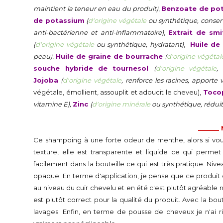
maintient la teneur en eau du produit)
,
Benzoate de po
de potassium
(
d'origine végétale
ou synthétique, conser
anti-bactérienne et anti-inflammatoire)
,
Extrait de sm
(
d'origine végétale
ou synthétique, hydratant)
,
Huile de
peau)
,
Huile de graine de bourrache
(
d'origine végétal
souche hybride de tournesol
(
d'origine végétale
,
Jojoba
(
d'origine végétale
, renforce les racines, apporte
végétale, émollient, assouplit et adoucit le cheveu),
Toco
vitamine E),
Zinc
(
d'origine minérale
ou synthétique, réduit l
______
Ce shampoing à une forte odeur de menthe, alors si vou
texture, elle est transparente et liquide ce qui perme
facilement dans la bouteille ce qui est très pratique. Ni
opaque. En terme d'application, je pense que ce produit est
au niveau du cuir chevelu et en été c'est plutôt agréable
est plutôt correct pour la qualité du produit. Avec la bo
lavages. Enfin, en terme de pousse de cheveux je n'ai ri