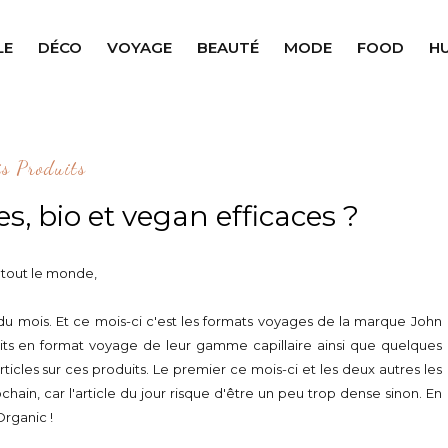
LE
DÉCO
VOYAGE
BEAUTÉ
MODE
FOOD
H
is Produits
es, bio et vegan efficaces ?
 tout le monde,
 du mois. Et ce mois-ci c'est les formats voyages de la marque John
uits en format voyage de leur gamme capillaire ainsi que quelques
rticles sur ces produits. Le premier ce mois-ci et les deux autres les
hain, car l'article du jour risque d'être un peu trop dense sinon. En
rganic !