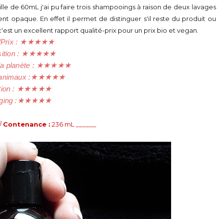
ille de 60mL j'ai pu faire trois shampooings à raison de deux lavages
 opaque. En effet il permet de distinguer s'il reste du produit ou
st un excellent rapport qualité-prix pour un prix bio et vegan.
/Prix :
★
★
★
★
★
tion :
★
★
★
★
★
a planète :
★
★
★
★
★
animaux :
★
★
★
★
★
tion :
★
★
★
★
★
ing :
★
★
★
★
★
/
Contenance :
236 mL ______