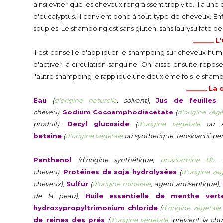
ainsi éviter que les cheveux rengraissent trop vite. Il a u
d'eucalyptus. Il convient donc à tout type de cheveux. Enfi
souples. Le shampoing est sans gluten, sans laurysulfate de
______ L'
Il est conseillé d'appliquer le shampoing sur cheveux humid
d'activer la circulation sanguine. On laisse ensuite repo
l'autre shampoing je rapplique une deuxième fois le sham
______ La
Eau
(
d'origine naturelle
, solvant)
,
Jus de feuilles
cheveu)
,
Sodium Cocoamphodiacetate
(
d'origine végé
produit)
,
Decyl glucoside
(
d'origine végétale
ou sy
betaine
(
d'origine végétale
ou synthétique, tensioactif, p
Afficher/Masquer le reste de la composition
Panthenol
(d'origine synthétique,
provitamine B5
, 
cheveu)
,
Protéines de soja hydrolysées
(
d'origine vé
cheveux)
,
Sulfur
(
d'origine minérale
, agent antiseptique)
,
de la peau)
,
Huile essentielle de menthe ver
hydroxypropyltrimonium chloride
(
d'origine végétale
de reines des prés
(
d'origine végétale
, prévient la ch