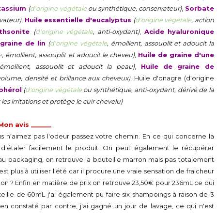
tassium
(
d'origine végétale
ou synthétique, conservateur)
,
Sorbate
vateur)
,
Huile essentielle d'eucalyptus
(
d'origine végétale
, action
ithsonite
(
d'origine végétale
, anti-oxydant)
,
Acide hyaluronique
 graine de lin
(
d'origine végétale
, émollient, assouplit et adoucit la
e
, émollient, assouplit et adoucit le cheveu)
,
Huile de graine d'une
 émollient, assouplit et adoucit la peau)
,
Huile de graine de
 volume, densité et brillance aux cheveux)
, Huile d'onagre (d'origine
phérol
(
d'origine végétale
ou synthétique, anti-oxydant, dérivé de la
es irritations et protège le cuir chevelu)
 Mon avis ______
s n'aimez pas l'odeur passez votre chemin. En ce qui concerne la
t d'étaler facilement le produit. On peut également le récupérer
veau packaging, on retrouve la bouteille marron mais pas totalement
 plus à utiliser l'été car il procure une vraie sensation de fraicheur
 non ? Enfin en matière de prix on retrouve 23,50€ pour 236mL ce qui
uteille de 60mL j'ai également pu faire six shampoings à raison de 3
en constaté par contre, j'ai gagné un jour de lavage, ce qui n'est