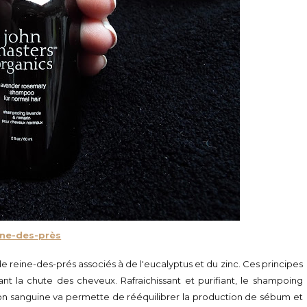
ine-des-près
 reine-des-prés associés à de l'eucalyptus et du zinc. Ces principes
ant la chute des cheveux. Rafraichissant et purifiant, le shampoing
tion sanguine va permette de rééquilibrer la production de sébum et