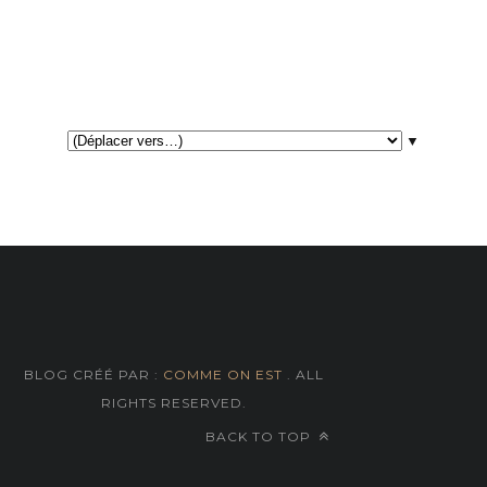
▼
BLOG CRÉÉ PAR :
COMME ON EST
. ALL
RIGHTS RESERVED.
BACK TO TOP