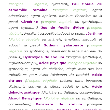
(
d'origine végétale
, hydratant)
,
Eau florale de
camomille romaine
(
d'origine végétale
, agent
adoucissant, agent apaisant, diminue l'inconfort de la
peau)
,
Glycérine
(
d'origine végétale
ou synthétique,
agent hydratant)
,
Jus de feuille d'Aloe
(
d'origine
végétale
, émollient assouplit et adoucit la peau)
,
Lécithine
(
d'origine végétale
ou animale, émollient, assouplit et
adoucit la peau)
,
Sodium hyaluronate
(
d'origine
végétale
ou synthétique, maintient la teneur en eau du
produit)
,
Hydroxyde de sodium
(d'origine synthétique,
régulateur de pH)
,
Acide physique
(
d'origine végétale
ou
synthétique, agent de chélation, réagit avec des ions
métalliques pour éviter l'altération du produit)
,
Acide
citrique
(
d'origine végétale
, présent dans beaucoup
d'aliments comme le citron, réduit le pH)
,
Acide
déhydroacétique
(d'origine synthétique, conservateur)
,
Alcool Benzylique
(
d'origine végétale
ou synthétique,
conservateur)
,
Benzoate de sodium
(d'origine