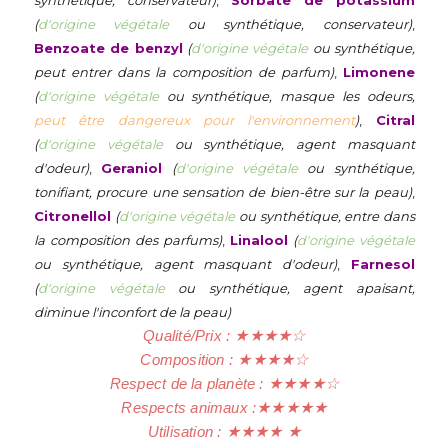
synthétique, conservateur)
,
Sorbate de potassium
(
d'origine végétale
ou synthétique, conservateur)
,
Benzoate de benzyl
(
d'origine végétale
ou synthétique,
peut entrer dans la composition de parfum)
,
Limonene
(
d'origine végétale
ou synthétique, masque les odeurs,
peut être dangereux pour l'environnement
)
,
Citral
(
d'origine végétale
ou synthétique, agent masquant
d'odeur)
,
Geraniol
(
d'origine végétale
ou synthétique,
tonifiant, procure une sensation de bien-être sur la peau)
,
Citronellol
(
d'origine végétale
ou synthétique, entre dans
la composition des parfums)
,
Linalool
(
d'origine végétale
ou synthétique, agent masquant d'odeur)
,
Farnesol
(
d'origine végétale
ou synthétique, agent apaisant,
diminue l'inconfort de la peau)
Qualité/Prix :
★
★
★
★
☆
Composition :
★
★
★
★
☆
Respect de la planète :
★
★
★
★
☆
Respects animaux :
★
★
★
★
★
Utilisation :
★
★
★
★
★