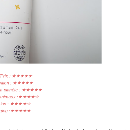
/Prix :
★
★
★
★
★
tion :
★
★
★
★
★
a planète :
★
★
★
★
★
animaux :
★
★
★
★
☆
tion :
★
★
★
★
☆
ing :
★
★
★
★
★