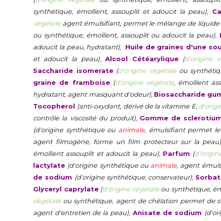
synthétique, émollient, assouplit et adoucit la peau)
,
Can
végétale
agent émulsifiant, permet le mélange de liquide 
ou synthétique, émollient, assouplit ou adoucit la peau)
,
adoucit la peau, hydratant)
,
Huile de graines d'une so
et adoucit la peau)
,
Alcool Cétéarylique
(
d'origine 
Saccharide isomerate
(
d'origine végétale
ou synthétiq
graine de framboise
(
d'origine végétale
, émollient as
hydratant, agent masquant d'odeur)
,
Biosaccharide gu
Tocopherol
(anti-oxydant, dérivé de la vitamine E,
d'orig
contrôle la viscosité du produit)
,
Gomme de sclerotiu
(d'origine synthétique ou
animale
, émulsifiant permet l
agent filmogène, forme un film protecteur sur la peau
émollient assouplit et adoucit la peau)
,
Parfum
(
d'origin
lactylate
(d'origine synthétique ou
animale
, agent émuls
de sodium
(d'origine synthétique, conservateur)
,
Sorbat
Glyceryl caprylate
(
d'origine végétale
ou synthétique, émo
végétale
ou synthétique, agent de chélation permet de sta
agent d'entretien de la peau)
,
Anisate de sodium
(d'o