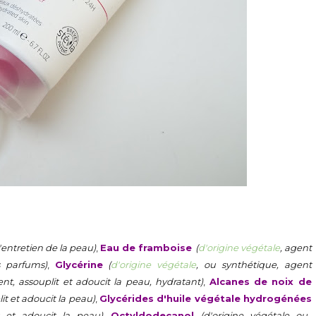
'entretien de la peau)
,
Eau de framboise
(
d'origine végétale
, agent
s parfums)
,
Glycérine
(
d'origine végétale
, ou synthétique, agent
ent, assouplit et adoucit la peau, hydratant)
,
Alcanes de noix de
it et adoucit la peau)
,
Glycérides d'huile végétale hydrogénées
t et adoucit la peau)
,
Octyldodecanol
(d'origine végétale ou