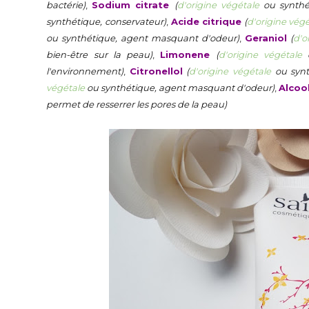
bactérie)
,
Sodium citrate
(
d'origine végétale
ou synthét
synthétique, conservateur)
,
Acide citrique
(
d'origine vég
ou synthétique, agent masquant d'odeur)
,
Geraniol
(
d'o
bien-être sur la peau)
,
Limonene
(
d'origine végétale
o
l'environnement)
,
Citronellol
(
d'origine végétale
ou synt
végétale
ou synthétique, agent masquant d'odeur)
,
Alcoo
permet de resserrer les pores de la peau)