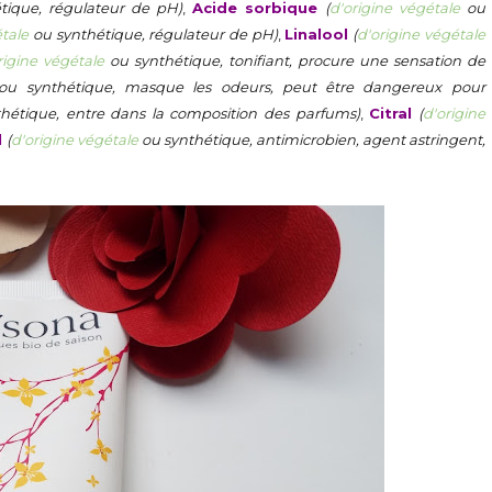
ique, régulateur de pH)
,
Acide sorbique
(
d'origine végétale
ou
étale
ou synthétique, régulateur de pH)
,
Linalool
(
d'origine végétale
rigine végétale
ou synthétique, tonifiant, procure une sensation de
u synthétique, masque les odeurs, peut être dangereux pour
hétique, entre dans la composition des parfums)
,
Citral
(
d'origine
l
(
d'origine végétale
ou synthétique, antimicrobien, agent astringent,