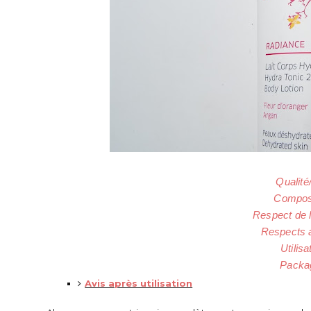
Qualité
Composi
Respect de l
Respects 
Utilisa
Packag
Avis après utilisation