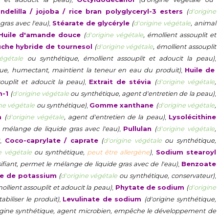
delilla / jojoba / rice bran polyglyceryl-3 esters
(
d'origine
gras avec l'eau)
,
Stéarate de glycéryle
(
d'origine végétale
, animal
Huile d'amande douce
(
d'origine végétale
, émollient assouplit et
uche hybride de tournesol
(
d'origine végétale
, émollient assouplit
végétale
ou synthétique,
émollient assouplit et adoucit la peau)
,
ue, humectant, maintient la teneur en eau du produit)
,
Huile de
souplit et adoucit la peau)
,
Extrait de stévia
(
d'origine végétale
,
m-1
(
d'origine végétale
ou synthétique, agent d'entretien de la peau)
,
ine végétale
ou synthétique)
,
Gomme xanthane
(
d'origine végétale
,
m
(
d'origine végétale
, agent d'entretien de la peau)
,
Lysolécithine
e mélange de liquide gras avec l'eau)
,
Pullulan
(
d'origine végétale
,
)
,
Coco-caprylate / caprate
(
d'origine végétale
ou synthétique,
e végétale
ou synthétique,
peut être allergène
)
,
Sodium stearoyl
ifiant, permet le mélange de liquide gras avec de l'eau)
,
Benzoate
e de potassium
(
d'origine végétale
ou synthétique, conservateur)
,
llient assouplit et adoucit la peau)
,
Phytate de sodium
(
d'origine
biliser le produit)
,
Levulinate de sodium
(d'origine synthétique,
rigine synthétique, agent microbien, empêche le développement de