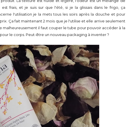
produit. La texture est fluide et légère, l'odeur est un mélange de
st frais, et je suis sur que l'été, si je la glissais dans le frigo, ça
erne l'utilisation je la mets tous les soirs après la douche et pour
rix. Ça fait maintenant 2 mois que je l'utilise et elle arrive seulement
rce que malheureusement il faut couper le tube pour pouvoir accéder à la
s pour le corps. Peut-être un nouveau packaging à inventer ?