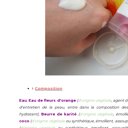
Composition
Eau
,
Eau de fleurs d'orange
(
d'origine végétale
, agent d
d'entretien de la peau, entre dans la composition de
hydratant)
,
Beurre de karité
(
d'origine végétale
, émolli
coco
(
d'origine végétale
ou synthétique, émollient, assoupl
(
d'origine végétale
ou synthétique, émollient, assoupli