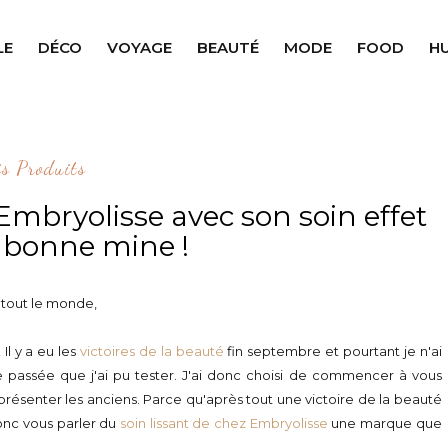
LE
DÉCO
VOYAGE
BEAUTÉ
MODE
FOOD
H
is Produits
mbryolisse avec son soin effet
t bonne mine !
 tout le monde,
Il y a eu les
victoires de la beauté
fin septembre et pourtant je n'ai
e passée que j'ai pu tester. J'ai donc choisi de commencer à vous
présenter les anciens. Parce qu'après tout une victoire de la beauté
donc vous parler du
soin lissant de chez Embryolisse
une marque que