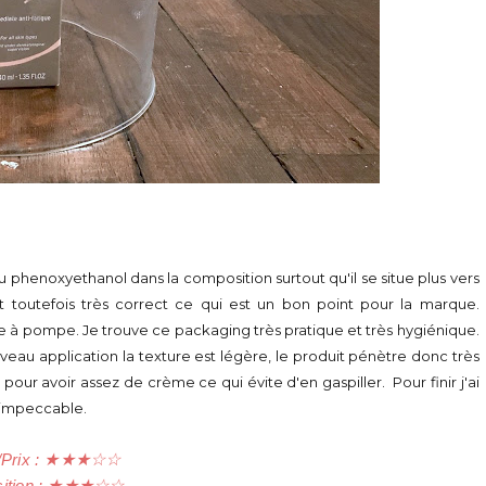
 phenoxyethanol dans la composition surtout qu'il se situe plus vers
t toutefois très correct ce qui est un bon point pour la marque.
ube à pompe. Je trouve ce packaging très pratique et très hygiénique.
iveau application la texture est légère, le produit pénètre donc très
pour avoir assez de crème ce qui évite d'en gaspiller. Pour finir j'ai
st impeccable.
/Prix :
★
★
★
☆
☆
tion :
★
★
★
☆
☆