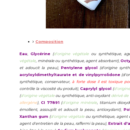
Composition
Eau
,
Glycérine
(
d'origine végétale
ou synthétique, age
végétale
, minérale ou synthétique, agent absorbant)
,
Oct
et adoucit la peau)
,
Pentylene glycol
(d'origine synt
acryloyldimethyltaurate et de vinylpyrrolidone
(d'o
synthétique, conservateur,
à forte dose il est toxique pou
contrôle la viscosité du produit)
,
Caprylyl glycol
(
d'origin
(
d'origine végétale
ou synthétique, anti-oxydant
dérivé de 
allergène
)
,
CI 77891
(
d'origine minérale
, titanium dioxyd
émollient, assouplit et adoucit la peau, antioxydant)
,
Po
Xanthan gum
(
d'origine végétale
ou synthétique, agent d
agent d'entretien de la peau, raffermi la peau)
,
Extrait d'