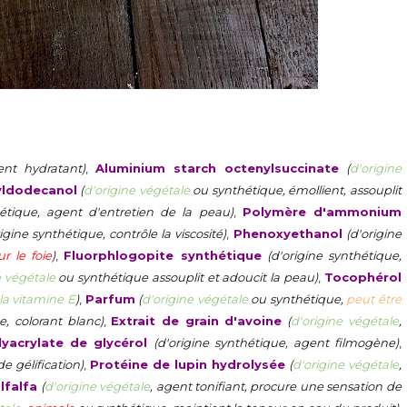
nt hydratant)
,
Aluminium starch octenylsuccinate
(
d'origine
yldodecanol
(
d'origine végétale
ou synthétique, émollient, assouplit
hétique, agent d'entretien de la peau)
,
Polymère d'ammonium
rigine synthétique, contrôle la viscosité)
,
Phenoxyethanol
(d'origine
r le foie
)
,
Fluorphlogopite synthétique
(d'origine synthétique,
e végétale
ou synthétique assouplit et adoucit la peau)
,
Tocophérol
la vitamine E
)
,
Parfum
(
d'origine végétale
ou synthétique,
peut être
e, colorant blanc)
,
Extrait de grain d'avoine
(
d'origine végétale
,
lyacrylate de glycérol
(d'origine synthétique, agent filmogène)
,
e gélification)
,
Protéine de lupin hydrolysée
(
d'origine végétale
,
alfalfa
(
d'origine végétale
, agent tonifiant, procure une sensation de