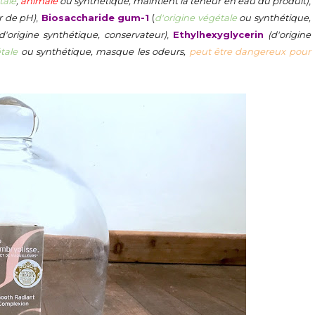
tale
,
animale
ou synthétique, maintient la teneur en eau du produit)
,
r de pH)
,
Biosaccharide gum-1
(
d'origine végétale
ou synthétique,
(d'origine synthétique, conservateur)
,
Ethylhexyglycerin
(d'origine
tale
ou synthétique, masque les odeurs,
peut être dangereux pour