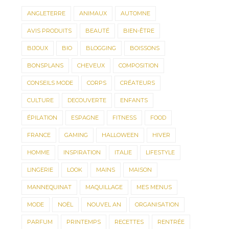
ANGLETERRE
ANIMAUX
AUTOMNE
AVIS PRODUITS
BEAUTÉ
BIEN-ÊTRE
BIJOUX
BIO
BLOGGING
BOISSONS
BONSPLANS
CHEVEUX
COMPOSITION
CONSEILS MODE
CORPS
CRÉATEURS
CULTURE
DECOUVERTE
ENFANTS
ÉPILATION
ESPAGNE
FITNESS
FOOD
FRANCE
GAMING
HALLOWEEN
HIVER
HOMME
INSPIRATION
ITALIE
LIFESTYLE
LINGERIE
LOOK
MAINS
MAISON
MANNEQUINAT
MAQUILLAGE
MES MENUS
MODE
NOËL
NOUVEL AN
ORGANISATION
PARFUM
PRINTEMPS
RECETTES
RENTRÉE