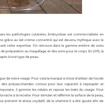
ans les pathologies cutanées, Embryolisse est commercialisée en
tre grâce au lait-crème concentré qui est devenu mythique avec le
rvant cette expertise. On retrouve dans la gamme entière de soins
 préparation au maquillage et des soins pour le corps. En 2015, la
dapte à tout type de peau.
gue de notre visage. Pour cela la marque a choisi d'utiliser de l'acide
t des polysaccharides connus pour leur capacité à repeupler et
 temporaire, il gomme les ridules et repose les traits du visage. Pour
a nacre à la recette. Pour stimuler et raffermir la surface de la peau,
ur prévenir le stress oxydatif, de la vitamine E a été ajouté afin de