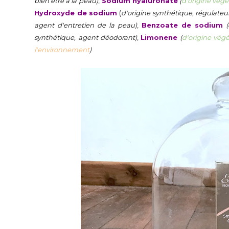
bien être à la peau)
,
Sodium hyaluronate
(
d'origine végé
Hydroxyde de sodium
(
d'origine synthétique, régulateu
agent d'entretien de la peau)
,
Benzoate de sodium
synthétique, agent déodorant)
,
Limonene
(
d'origine végé
l'environnement
)