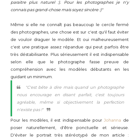
paraitre plus naturel :). Pour les photographes je n'y
connais pas grand-chose mais soyez sincère :)"
Même si elle ne connaît pas beaucoup le cercle fermé
des photographes, une chose est sur c'est qu'il faut éviter
de vouloir draguer le modèle. Et oui malheureusement
c'est une pratique assez répandue qui peut parfois être
très déstabilisante. Plus sérieusement il est indispensable
selon elle que le photographe fasse preuve de
compréhension avec les modèles débutants en les
guidant un minimum.
"C'est bête à dire mais quand un photographe
nous encourage en disant parfait, c'est toujours
agréable, même si objectivement la perfection
n'existe pas !"
Pour les modèles, il est indispensable pour
Johanna
de
poser naturellement, d'être ponctuelle et sérieuse.
D'éviter le portrait très stéréotypé de mon article :