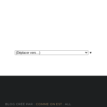
▼
BLOG CRÉÉ PAR :
COMME ON EST
. ALL